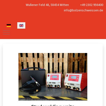
Wullener Feld 48, 58454 Witten
+49 2302 956400
info@bolzenschweissen.de
Select your language
Mobile Menu Toggle