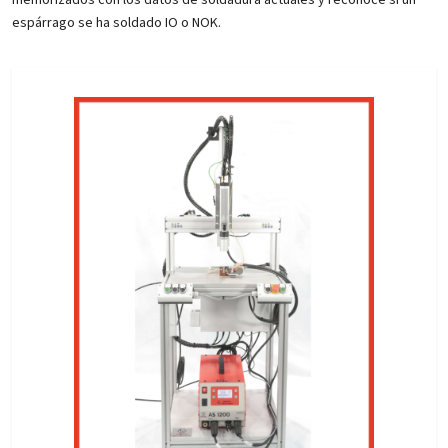
espárrago se ha soldado IO o NOK.