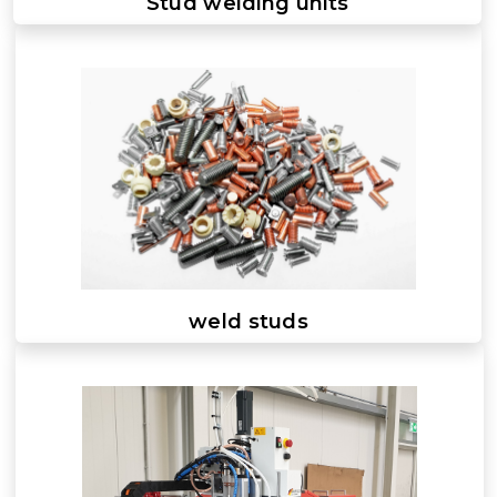
Stud welding units
weld studs