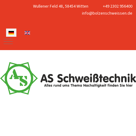
Wullener Feld 48, 58454 Witten
+49 2302 956400
info@bolzenschweissen.de
Sprache auswählen
Mobile Menu Toggle