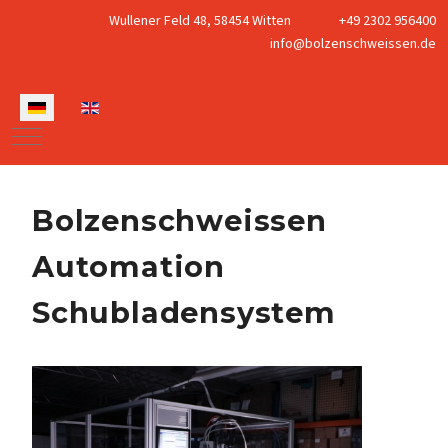
Wullener Feld 48, 58454 Witten
+49 2302 956400
info@bolzenschweissen.de
Sprache auswählen
Mobile Menu Toggle
Bolzenschweissen
Automation
Schubladensystem