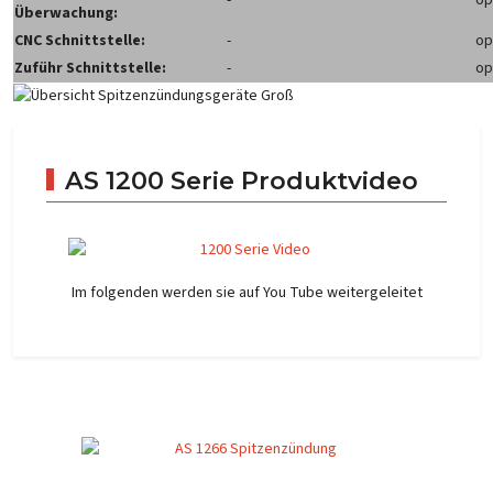
-
op
Überwachung:
CNC Schnittstelle:
-
op
Zuführ Schnittstelle:
-
op
AS 1200 Serie Produktvideo
Im folgenden werden sie auf You Tube weitergeleitet