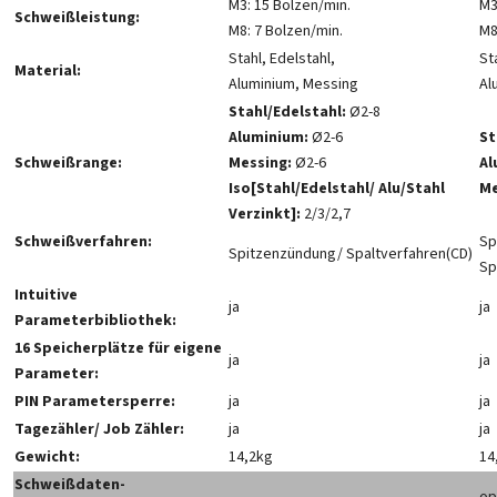
M3: 15 Bolzen/min.
M3
Schweißleistung:
M8: 7 Bolzen/min.
M8
Stahl, Edelstahl,
St
Material:
Aluminium, Messing
Al
Stahl/Edelstahl:
Ø2-8
Aluminium:
Ø2-6
St
Schweißrange:
Messing:
Ø2-6
Al
Iso[Stahl/Edelstahl/ Alu/Stahl
Me
Verzinkt]:
2/3/2,7
Schweißverfahren:
Sp
Spitzenzündung/ Spaltverfahren(CD)
Sp
Intuitive
ja
ja
Parameterbibliothek:
16 Speicherplätze für eigene
ja
ja
Parameter:
PIN Parametersperre:
ja
ja
Tagezähler/ Job Zähler:
ja
ja
Gewicht:
14,2kg
14
Schweißdaten-