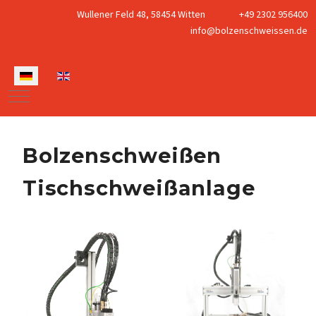
Wullener Feld 48, 58454 Witten
+49 2302 956400
info@bolzenschweissen.de
Sprache auswählen
Mobile Menu Toggle
Bolzenschweißen
Tischschweißanlage